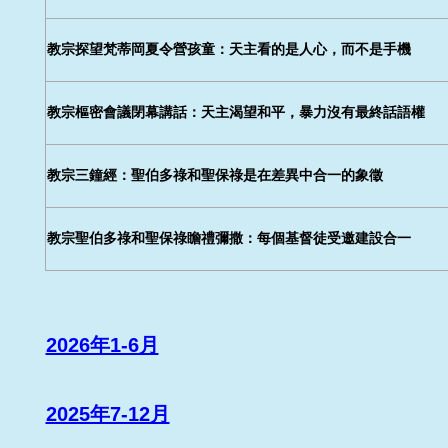
教宗探望梵蒂岡夏令營孩童：天主看的是人心，而不是手機
教宗樞密會議閉幕講話：天主渴望和平，暴力沒有最終話語權
教宗三鐘經：聖伯多祿和聖保祿是在差異中合一的象徵
教宗聖伯多祿和聖保祿瞻禮彌撒：每個基督徒受邀建設合一
2026年1-6月
2025年7-12月