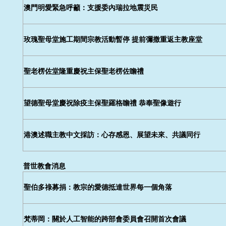
澳門明愛緊急呼籲：支援委內瑞拉地震災民
玫瑰聖母堂施工期間宗教活動暫停 提前彌撒重返主教座堂
聖老楞佐堂隆重慶祝主保聖老楞佐瞻禮
望德聖母堂慶祝除疫主保聖羅格瞻禮 恭奉聖像遊行
港澳述職主教中文採訪：心存感恩、展望未來、共議同行
普世教會消息
聖伯多祿募捐：教宗的愛德抵達世界每一個角落
梵蒂岡：關於人工智能的跨部會委員會召開首次會議