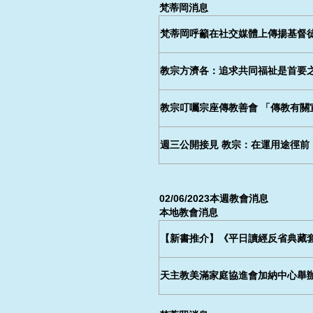
梵蒂岡消息
梵蒂岡呼籲在社交媒體上傳揚基督
教宗方濟各：追求共同福祉是首要
教宗叮囑宗座傳教善會 「傳教有關
週三公開接見 教宗：在運用途徑前
02/06/2023本週教會消息
本地教會消息
【新書推介】《平日讀經反省典藏
天主教美滿家庭協進會加納中心舉