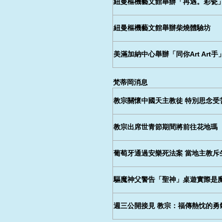
紐曼樞機藝文館舉辦「再遇。彩瓷
紐曼樞機藝文館舉辦柴燒體驗坊
美滿加納中心舉辦「同你Art Art
梵蒂岡消息
教宗關懷中國天主教徒 特別思念受
教宗出席世青節期間將前往花地瑪
葡萄牙通過安樂死法案 當地主教斥
驅魔神父警告「聖神」桌遊實際是
週三公開接見 教宗：福傳熱忱的勇