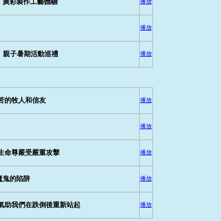
」廣彩製作工藝體驗
播放
播放
手」親子暑期活動巡禮
播放
苦的牧人和信友
播放
播放
生命尊嚴受嚴重攻擊
播放
魔鬼的陷阱
播放
氣助我們在跌倒後重新站起
播放