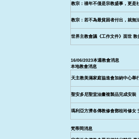
教宗：禧年不僅是宗教盛事，更是
教宗：若不為最貧困者付出，就無
世界主教會議《工作文件》面世 敦
16/06/2023本週教會消息
本地教會消息
天主教美滿家庭協進會加納中心舉
聖安多尼聖堂油畫複製品完成安裝
瑪利亞方濟各傳教修會鄧桂玲修女 
梵蒂岡消息