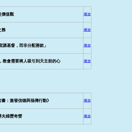
徒價值觀
播放
之務
播放
宣講基督，而非分配善款」
播放
，教會需要將人吸引到天主前的心
播放
套書：激發信德與福傳行動》
播放
辦夫婦歷奇營
播放