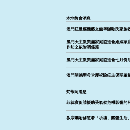
本地教會消息
澳門紐曼樞機藝文館舉辦歐氏家族
澳門天主教美滿家庭協進會婚姻家
作坊之依附關係篇
澳門天主教美滿家庭協進會七月份
澳門望德聖母堂慶祝除疫主保聖羅
梵蒂岡消息
菲律賓促請援助受氣候危機影響的
教宗囑咐修道者「祈禱、團體生活