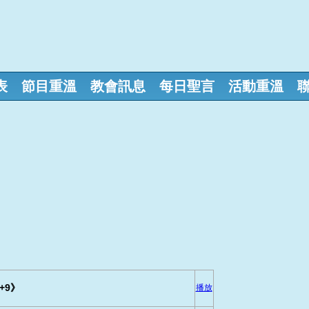
表
節目重溫
教會訊息
每日聖言
活動重溫
+9》
播放