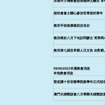
宗座外方傳教會恩保德神父離世 享年
慈幼會會士關心參加世青節的青年
教宗手術後康復狀況良好
教宗將於八月下旬訪問蒙古 梵蒂岡
教宗第七屆世界窮人日文告 勿對窮
09/06/2023本週教會消息
本地教會消息
聖庇護十世音樂學院新學年正式招
澳門夫婦懇談會八月舉辦夫婦懇談