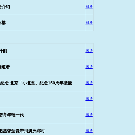
務介紹
播放
架構
播放
計劃
播放
殉道者
播放
紀念 北京「小北堂」紀念150周年堂慶
播放
播放
培育年輕一代
播放
把基督聖愛帶到澳洲鄉村
播放