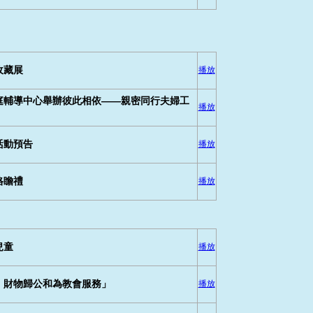
收藏展
播放
庭輔導中心舉辦彼此相依——親密同行夫婦工
播放
活動預告
播放
格瞻禮
播放
兒童
播放
、財物歸公和為教會服務」
播放