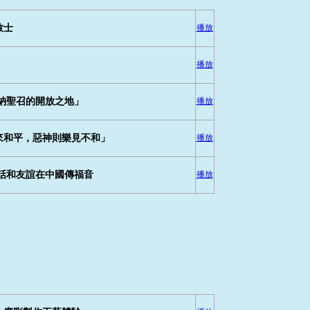
教士
播放
播放
納聖召的開放之地」
播放
來和平，惡神則樂見不和」
播放
話和友誼在中國傳福音
播放