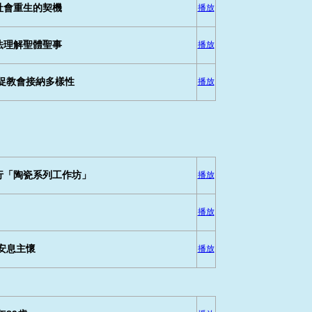
社會重生的契機
播放
法理解聖體聖事
播放
促教會接納多樣性
播放
行「陶瓷系列工作坊」
播放
播放
安息主懷
播放