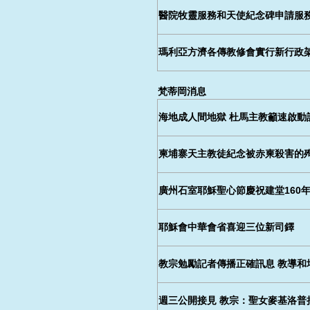
醫院牧靈服務和天使紀念碑申請服
瑪利亞方濟各傳教修會實行新行政
梵蒂岡消息
海地成人間地獄 杜馬主教籲速啟動
柬埔寨天主教徒紀念被赤柬殺害的
廣州石室耶穌聖心節慶祝建堂160年
耶穌會中華會省喜迎三位新司鐸
教宗勉勵記者傳播正確訊息 教導和
週三公開接見 教宗：聖女麥基洛普