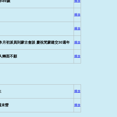
89歲
播放
播放
播放
本月初派員到蒙古會談 慶祝梵蒙建交30週年
播放
人轉面不顧
播放
生
播放
週末營
播放