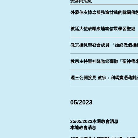
梵蒂岡消息
外蒙信友悼念服務逾廿載的韓國傳
教廷大使鼓勵柬埔寨信眾學習聖經
教宗接見聖召會成員 「始終做個接
教宗主持聖神降臨節彌撒「聖神帶
週三公開接見 教宗：利瑪竇憑藉對
05/2023
25/05/2023本週教會消息
本地教會消息