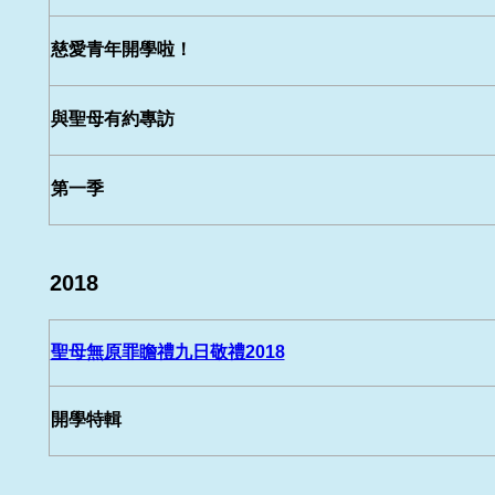
慈愛青年開學啦！
與聖母有約專訪
第一季
2018
聖母無原罪瞻禮九日敬禮2018
開學特輯