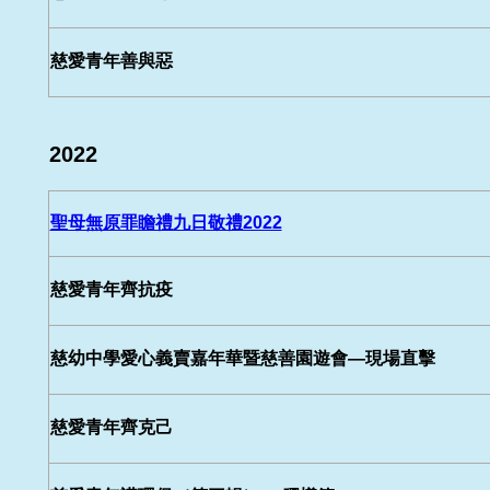
慈愛青年善與惡
2022
聖母無原罪瞻禮九日敬禮2022
慈愛青年齊抗疫
慈幼中學愛心義賣嘉年華暨慈善園遊會—現場直擊
慈愛青年齊克己