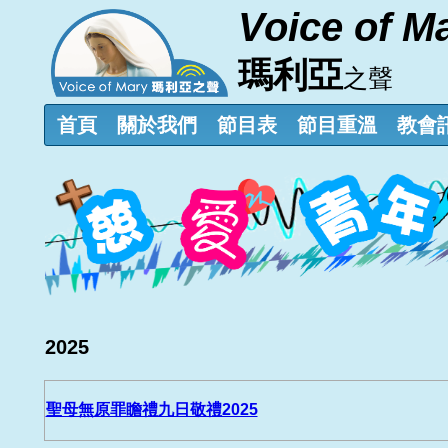
Voice of M
瑪利亞
之聲
首頁
關於我們
節目表
節目重溫
教會
2025
聖母無原罪瞻禮九日敬禮2025