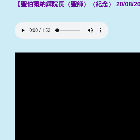
【聖伯爾納鐸院長（聖師）（紀念） 20/08/20