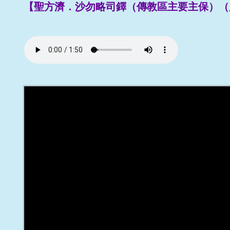
【聖方濟．沙勿略司鐸（傳教區主要主保）（慶日） 