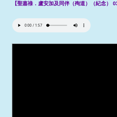
【聖嘉祿．盧安加及同伴（殉道）（紀念） 03/0