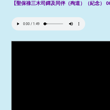
【聖保祿三木司鐸及同伴（殉道）（紀念） 06/0