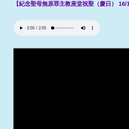
【紀念聖母無原罪主教座堂祝聖（慶日） 16/12