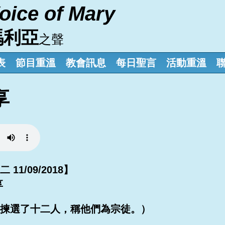
oice of Mary
瑪利亞
之聲
表
節目重溫
教會訊息
每日聖言
活動重溫
享
1/09/2018】
享
揀選了十二人，稱他們為宗徒。）