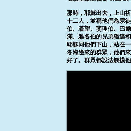
那時，耶穌出去，上山祈
十二人，並稱他們為宗徒
伯、若望、斐理伯、巴爾
滿、雅各伯的兄弟猶達和
耶穌同他們下山，站在一
冬海邊來的群眾，他們來
好了。群眾都設法觸摸他