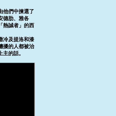
由他們中揀選了
安德肋、雅各
「熱誠者」的西
撒冷及提洛和漆
纏擾的人都被治
上主的話。