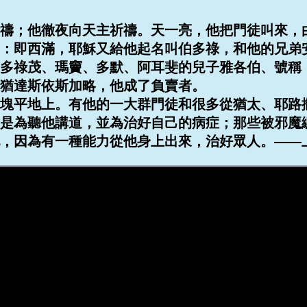
禱；他徹夜向天主祈禱。天一亮，他把門徒叫來，
：即西滿，耶穌又給他起名叫伯多祿，和他的兄弟
多祿茂、瑪竇、多默、阿耳斐的兒子雅各伯、號稱
猶達斯依斯加略，他成了負賣者。
塊平地上。有他的一大群門徒和很多從猶太、耶路
是為聽他講道，並為治好自己的病症；那些被邪魔
，因為有一種能力從他身上出來，治好眾人。——