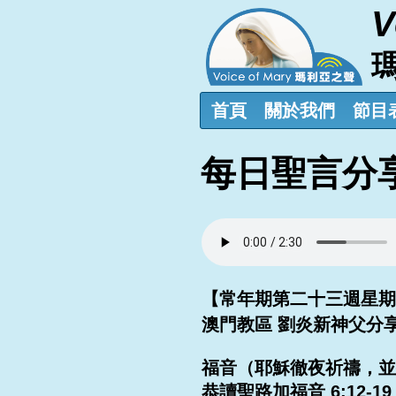
V
首頁
關於我們
節目
每日聖言分
【常年期第二十三週星期二 1
澳門教區 劉炎新神父分
福音（耶穌徹夜祈禱，並
恭讀聖路加福音 6:12-19