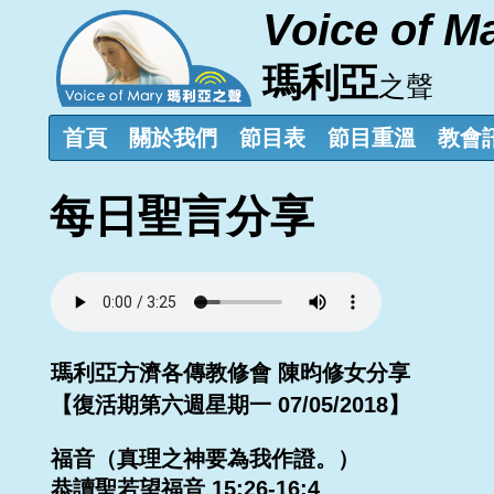
Voice of M
瑪利亞
之聲
首頁
關於我們
節目表
節目重溫
教會
每日聖言分享
瑪利亞方濟各傳教修會 陳昀修女分享
【復活期第六週星期一 07/05/2018】
福音（真理之神要為我作證。）
恭讀聖若望福音 15:26-16:4