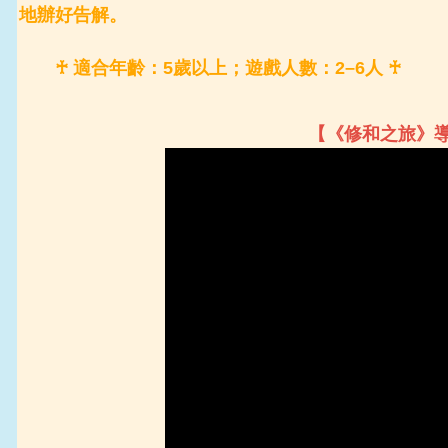
地辦好告解。
♰ 適合年齡：5歲以上；遊戲人數：2–6人 ♰
【《修和之旅》導