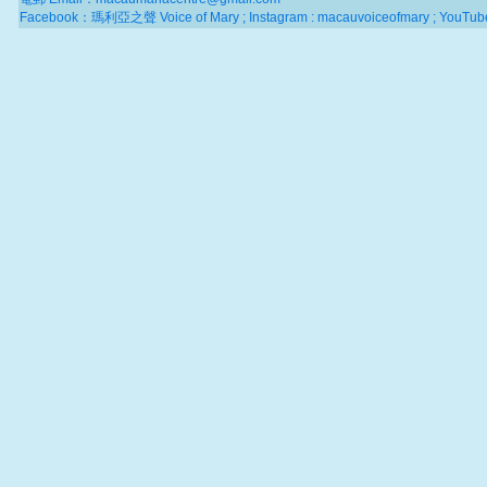
Facebook：瑪利亞之聲 Voice of Mary ; Instagram : macauvoiceofmary ; YouTube 